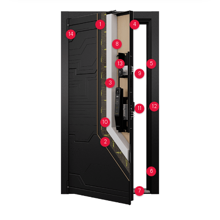
1
4
14
8
13
5
9
3
12
11
10
2
6
7