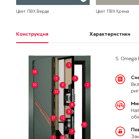
Цвет: ПВХ Верде
Цвет: ПВХ Крема
Конструкция
Характеристики
S. Omega 
3
14
Си
5
4
Вкл
10
6
2
риг
13
Мн
8
Нап
9
обе
17
12
11
По
7
За
1
16