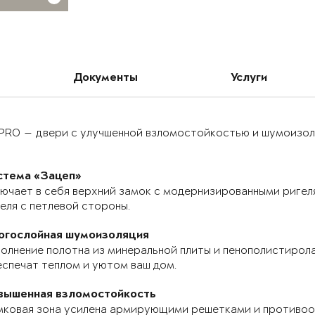
Документы
Услуги
PRO — двери с улучшенной взломостойкостью и шумоизоля
стема «Зацеп»
ючает в себя верхний замок с модернизированными ригел
еля с петлевой стороны.
огослойная шумоизоляция
олнение полотна из минеральной плиты и пенополистирола
спечат теплом и уютом ваш дом.
вышенная взломостойкость
мковая зона усилена армирующими решетками и противоо