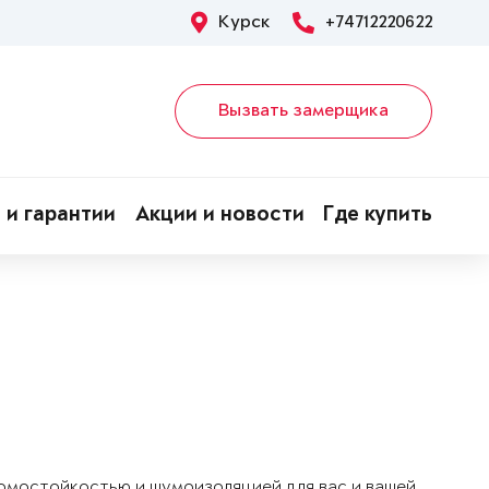
Курск
+74712220622
Вызвать замерщика
 и гарантии
Акции и новости
Где купить
ломостойкостью и шумоизоляцией для вас и вашей