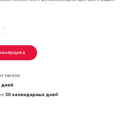
 замерщика
и заказа.
 дней
ске
.
30 календарных дней