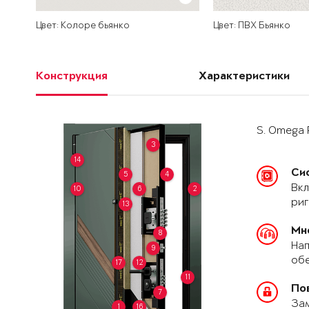
Цвет: Колоре бьянко
Цвет: ПВХ Бьянко
Конструкция
Характеристики
S. Omega 
3
14
Си
5
4
Вкл
10
6
2
риг
13
Мн
8
Нап
9
обе
17
12
11
По
7
За
1
16