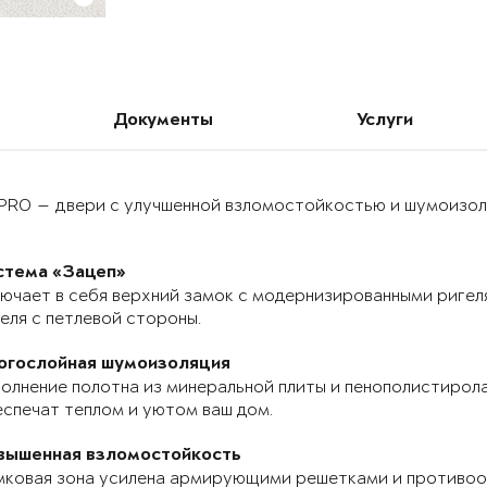
Документы
Услуги
PRO — двери с улучшенной взломостойкостью и шумоизоля
стема «Зацеп»
ючает в себя верхний замок с модернизированными ригел
еля с петлевой стороны.
огослойная шумоизоляция
олнение полотна из минеральной плиты и пенополистирола
спечат теплом и уютом ваш дом.
вышенная взломостойкость
мковая зона усилена армирующими решетками и противоо