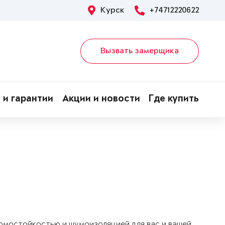
Курск
+74712220622
Вызвать замерщика
 и гарантии
Акции и новости
Где купить
ломостойкостью и шумоизоляцией для вас и вашей