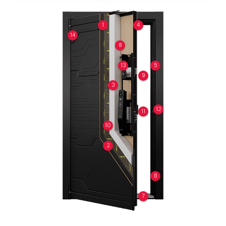
1
4
14
8
13
5
9
3
12
11
10
2
6
7